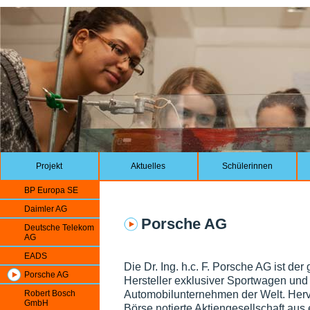
Projekt
Aktuelles
Schülerinnen
BP Europa SE
Daimler AG
Porsche AG
Deutsche Telekom
AG
EADS
Die Dr. Ing. h.c. F. Porsche AG ist der
Porsche AG
Hersteller exklusiver Sportwagen und 
Automobilunternehmen der Welt. Hervo
Robert Bosch
GmbH
Börse notierte Aktiengesellschaft au