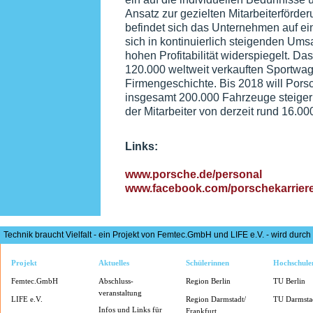
Ansatz zur gezielten Mitarbeiterförde
befindet sich das Unternehmen auf 
sich in kontinuierlich steigenden Ums
hohen Profitabilität widerspiegelt. D
120.000 weltweit verkauften Sportwage
Firmengeschichte. Bis 2018 will Pors
insgesamt 200.000 Fahrzeuge steigern
der Mitarbeiter von derzeit rund 16.00
Links:
www.porsche.de/personal
www.facebook.com/porschekarrier
Technik braucht Vielfalt - ein Projekt von Femtec.GmbH und LIFE e.V. - wird du
Projekt
Aktuelles
Schülerinnen
Hochschule
Femtec.GmbH
Abschluss-
Region Berlin
TU Berlin
veranstaltung
LIFE e.V.
Region Darmstadt/
TU Darmsta
Infos und Links für
Frankfurt