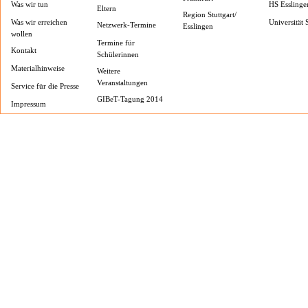
Was wir tun
HS Esslinge
Eltern
Region Stuttgart/
Was wir erreichen
Universität S
Netzwerk-Termine
Esslingen
wollen
Termine für
Kontakt
Schülerinnen
Materialhinweise
Weitere
Veranstaltungen
Service für die Presse
GIBeT-Tagung 2014
Impressum